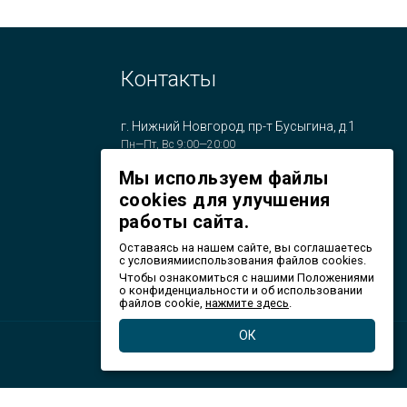
Контакты
г. Нижний Новгород, пр-т Бусыгина, д.1
Пн—Пт, Вс 9:00—20:00
+7 (831) 253-17-55
Мы используем файлы
+7 (831) 253-05-36
cookies для улучшения
работы сайта.
salvenn@yandex.ru
Оставаясь на нашем сайте, вы соглашаетесь
с условиямииспользования файлов cookies.
Чтобы ознакомиться с нашими Положениями
о конфиденциальности и об использовании
файлов cookie,
нажмите здесь
.
ОК