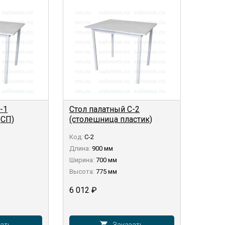
-1
Стол палатный С-2
ДСП)
(столешница пластик)
Код:
С-2
Длина:
900 мм
Ширина:
700 мм
Высота:
775 мм
6 012
₽