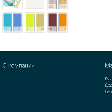
О компании
Ма
Кор
Офо
Лич